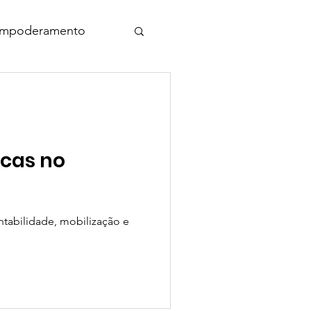
mpoderamento
Agenda Mulheres 3S
Governança
icas no
ntabilidade, mobilização e