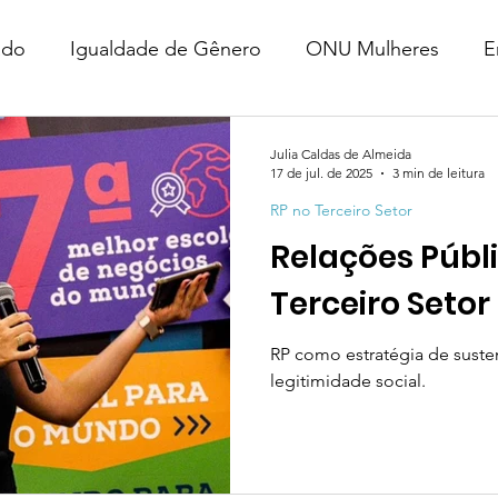
ado
Igualdade de Gênero
ONU Mulheres
E
eiro Setor
Agenda 2030
Mulheres e Justiça
Julia Caldas de Almeida
17 de jul. de 2025
3 min de leitura
RP no Terceiro Setor
ção de Causas
RP no Terceiro Setor
Filantropia
Relações Públ
Terceiro Setor
RP como estratégia de suste
legitimidade social.